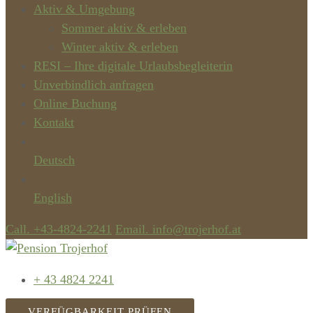
Aktiv & Umgebung
Sommer aktiv & erleben
Winter aktiv & erleben
RESI – Ihre digitale Urlaubsbegleiterin
Unverbindlich anfragen
Online Buchung
Kontakt
Deutsch
English
Call. +43-4824-2241
Email. info@trojerhof.at
+ 43 4824 2241
VERFÜGBARKEIT PRÜFEN