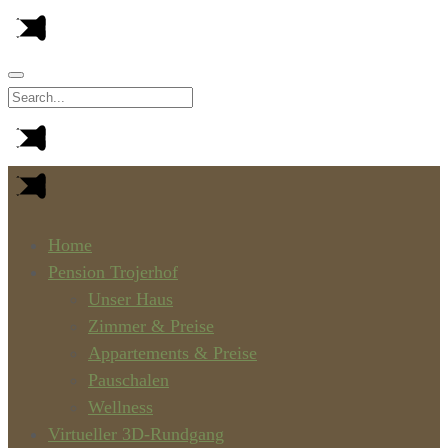
Home
Pension Trojerhof
Unser Haus
Zimmer & Preise
Appartements & Preise
Pauschalen
Wellness
Virtueller 3D-Rundgang