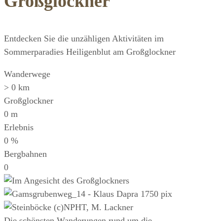
Großglockner
Entdecken Sie die unzähligen Aktivitäten im
Sommerparadies Heiligenblut am Großglockner
Wanderwege
>
0
km
Großglockner
0
m
Erlebnis
0
%
Bergbahnen
0
Die schönsten Wanderungen rund um die